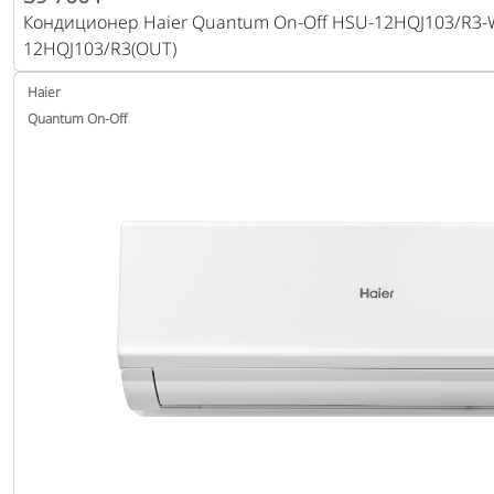
Кондиционер Haier Quantum On-Off HSU-12HQJ103/R3-W
12HQJ103/R3(OUT)
Haier
Quantum On-Off