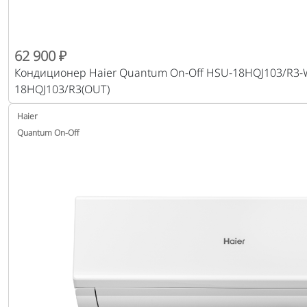
62 900 ₽
Кондиционер Haier Quantum On-Off HSU-18HQJ103/R3-W
18HQJ103/R3(OUT)
Haier
Quantum On-Off