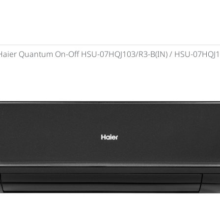
aier Quantum On-Off HSU-07HQJ103/R3-B(IN) / HSU-07HQJ1