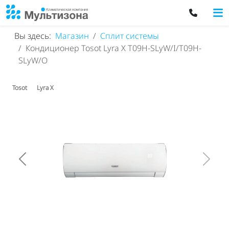
Вы здесь:
Магазин
Сплит системы
Кондиционер Tosot Lyra X T09H-SLyW/I/T09H-
SLyW/O
Tosot
Lyra X