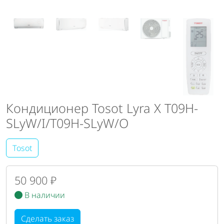
Кондиционер Tosot Lyra X T09H-
SLyW/I/T09H-SLyW/O
Tosot
50 900 ₽
В наличии
Сделать заказ